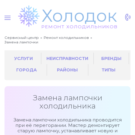
Х
о
л
о
док
Р
Е
МО
Н
Т
Х
О
Л
О
Д
И
Л
Ь
НИ
К
О
В
Сервисный центр
Ремонт холодильников
Замена лампочки
УСЛУГИ
НЕИСПРАВНОСТИ
БРЕНДЫ
ГОРОДА
РАЙОНЫ
ТИПЫ
Замена лампочки
холодильника
Замена лампочки холодильника проводится
при её перегорании. Мастер демонтирует
старую лампочку, устанавливает новую и