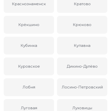
Краснознаменск
Кратово
Крёкшино
Крюково
Кубинка
Купавна
Куровское
Дикино-Дулёво
Лобня
Лосино-Петровский
Луговая
Луховицы