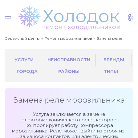
Х
о
л
о
док
Р
Е
МО
Н
Т
Х
О
Л
О
Д
И
Л
Ь
НИ
К
О
В
Сервисный центр
Ремонт морозильников
Замена реле
УСЛУГИ
НЕИСПРАВНОСТИ
БРЕНДЫ
ГОРОДА
РАЙОНЫ
ТИПЫ
Замена реле морозильника
Услуга заключается в замене
электромеханического реле, которое
контролирует работу компрессора
морозильника. Реле может выйти из строя из-
за износа контактов или электрических