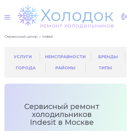
Х
о
л
о
док
Р
Е
МО
Н
Т
Х
О
Л
О
Д
И
Л
Ь
НИ
К
О
В
Сервисный центр
Indesit
УСЛУГИ
НЕИСПРАВНОСТИ
БРЕНДЫ
ГОРОДА
РАЙОНЫ
ТИПЫ
Сервисный ремонт
холодильников
Indesit в Москве