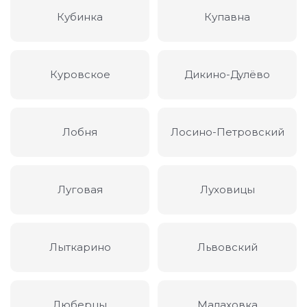
Кубинка
Купавна
Куровское
Дикино-Дулёво
Лобня
Лосино-Петровский
Луговая
Луховицы
Лыткарино
Львовский
Люберцы
Малаховка