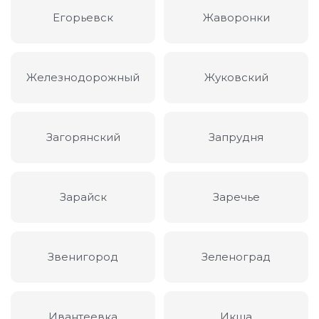
Егорьевск
Жаворонки
Железнодорожный
Жуковский
Загорянский
Запрудня
Зарайск
Заречье
Звенигород
Зеленоград
Ивантеевка
Икша