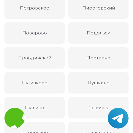
Петровское
Пироговский
Поварово
Подольск
Правдинский
Протвино
Путилково
Пушкино
Пущино
Развилка
Раменское
Рассказовка