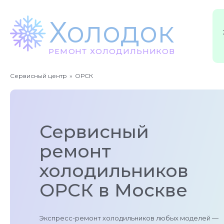
Х
о
л
о
док
Р
Е
МО
Н
Т
Х
О
Л
О
Д
И
Л
Ь
НИ
К
О
В
Сервисный центр
ОРСК
Сервисный
ремонт
холодильников
ОРСК в Москве
Экспресс-ремонт холодильников любых моделей —