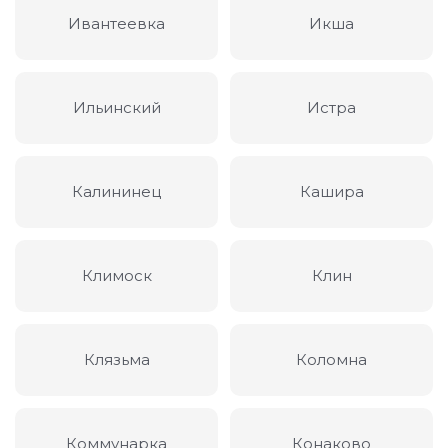
Ивантеевка
Икша
Ильинский
Истра
Калининец
Кашира
Климоск
Клин
Клязьма
Коломна
Коммунарка
Конаково