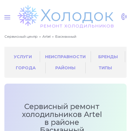
Х
о
л
о
док
Р
Е
МО
Н
Т
Х
О
Л
О
Д
И
Л
Ь
НИ
К
О
В
Сервисный центр
Artel
Басманный
УСЛУГИ
НЕИСПРАВНОСТИ
БРЕНДЫ
ГОРОДА
РАЙОНЫ
ТИПЫ
Сервисный ремонт
холодильников Artel
в районе
Басманный